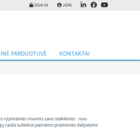
SIGN IN
JOIN
INĖ PARDUOTUVĖ
KONTAKTAI
s rūpinamės visomis savo staklėmis - nuo
ijų raida suteikia įvairiems pramonės dalyviams