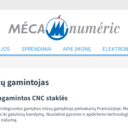
IJOS
SPRENDIMAI
APIE ĮMONĘ
ELEKTRON
ų gamintojas
 pagamintos CNC staklės
 integruotos gamybos mūsų gamykloje pietvakarių Prancūzijoje. Me
os iki galutinių bandymų. Nuolatinė pjovimo ir apdirbimo technolog
s našumą.