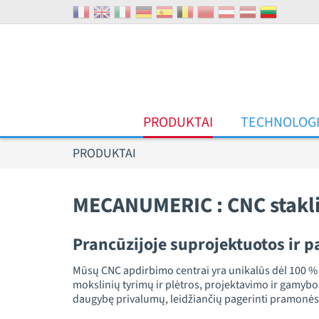
Slapukų valdymo skydelis
PRODUKTAI
TECHNOLOG
PRODUKTAI
MECANUMERIC : CNC stakli
Prancūzijoje suprojektuotos ir
Mūsų CNC apdirbimo centrai yra unikalūs dėl 100 %
mokslinių tyrimų ir plėtros, projektavimo ir gamyb
daugybę privalumų, leidžiančių pagerinti pramonė