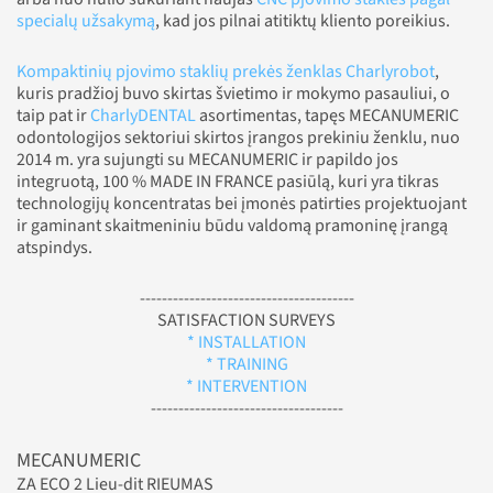
specialų užsakymą
, kad jos pilnai atitiktų kliento poreikius.
Kompaktinių pjovimo staklių prekės ženklas Charlyrobot
,
kuris pradžioj buvo skirtas švietimo ir mokymo pasauliui, o
taip pat ir
CharlyDENTAL
asortimentas, tapęs MECANUMERIC
odontologijos sektoriui skirtos įrangos prekiniu ženklu, nuo
2014 m. yra sujungti su MECANUMERIC ir papildo jos
integruotą, 100 % MADE IN FRANCE pasiūlą, kuri yra tikras
technologijų koncentratas bei įmonės patirties projektuojant
ir gaminant skaitmeniniu būdu valdomą pramoninę įrangą
atspindys.
---------------------------------------
SATISFACTION SURVEYS
* INSTALLATION
* TRAINING
* INTERVENTION
-----------------------------------
MECANUMERIC
ZA ECO 2 Lieu-dit RIEUMAS