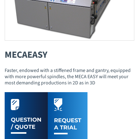
MECAEASY
Faster, endowed with a stiffened frame and gantry, equipped
with more powerful spindles, the MECA EASY will meet your
most demanding productions in 2D as in 3D
QUESTION
REQUEST
/ QUOTE
A TRIAL