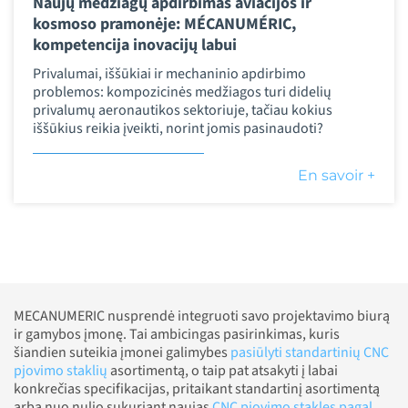
Naujų medžiagų apdirbimas aviacijos ir
kosmoso pramonėje: MÉCANUMÉRIC,
kompetencija inovacijų labui
Privalumai, iššūkiai ir mechaninio apdirbimo
problemos: kompozicinės medžiagos turi didelių
privalumų aeronautikos sektoriuje, tačiau kokius
iššūkius reikia įveikti, norint jomis pasinaudoti?
En savoir +
MECANUMERIC nusprendė integruoti savo projektavimo biurą
ir gamybos įmonę. Tai ambicingas pasirinkimas, kuris
šiandien suteikia įmonei galimybes
pasiūlyti standartinių CNC
pjovimo staklių
asortimentą, o taip pat atsakyti į labai
konkrečias specifikacijas, pritaikant standartinį asortimentą
arba nuo nulio sukuriant naujas
CNC pjovimo stakles pagal