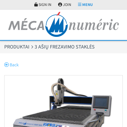
Slapukų valdymo skydelis
SIGN IN
JOIN
MENU
PRODUKTAI
3 AŠIŲ FREZAVIMO STAKLĖS
Back