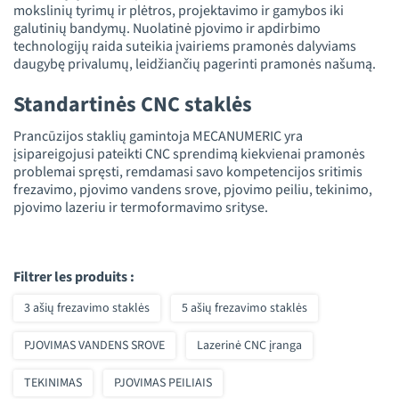
mokslinių tyrimų ir plėtros, projektavimo ir gamybos iki
galutinių bandymų. Nuolatinė pjovimo ir apdirbimo
technologijų raida suteikia įvairiems pramonės dalyviams
daugybę privalumų, leidžiančių pagerinti pramonės našumą.
Standartinės CNC staklės
Prancūzijos staklių gamintoja MECANUMERIC yra
įsipareigojusi pateikti CNC sprendimą kiekvienai pramonės
problemai spręsti, remdamasi savo kompetencijos sritimis
frezavimo, pjovimo vandens srove, pjovimo peiliu, tekinimo,
pjovimo lazeriu ir termoformavimo srityse.
Filtrer les produits :
3 ašių frezavimo staklės
5 ašių frezavimo staklės
PJOVIMAS VANDENS SROVE
Lazerinė CNC įranga
TEKINIMAS
PJOVIMAS PEILIAIS