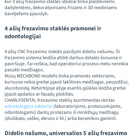
kur 3 ašių frezavimo staklės idealiai tinka plastikinėms
dailylentėms, dekoratyviniams frizams ir 3D mediniams
bareljefams pjaustyti.
4 ašių frezavimo staklės pramonei ir
odontologijai
4 ašių CNC frezavimo staklės pasižymi dideliu našumu. Ši
frezavimo sistema leidžia atlikti darbus detalės šonuose ir
paviršiuje. Tai reiškia, kad operatoriui proceso metu nereikia
pasukti medžiagos.
Mūsų MECABOND modelis tinka pramonės sektoriams,
kuriuose reikia greitai pjauti lakštines medžiagas, pavyzdžiui,
alucobondą. Ketvirtojoje ašyje esantis pjūklas leidžia greitai
pjauti apdailos ar fasadų plokštes.
CHARLYDENTAL frezavimo staklių asortimentas skirtas
odontologijos sektoriui
(laboratorijoms, protezuotojams,
odontologams) dantų protezams iš minkštųjų medžiagų
(disilikato, vaško, dervos ir kt.) arba keramikos gaminti.
Didelio našumo, universalios 5 ašių frezavimo