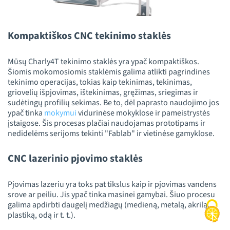
Kompaktiškos CNC tekinimo staklės
Mūsų Charly4T tekinimo staklės yra ypač kompaktiškos.
Šiomis mokomosiomis staklėmis galima atlikti pagrindines
tekinimo operacijas, tokias kaip tekinimas, tekinimas,
griovelių išpjovimas, ištekinimas, gręžimas, sriegimas ir
sudėtingų profilių sekimas. Be to, dėl paprasto naudojimo jos
ypač tinka
mokymui
vidurinėse mokyklose ir pameistrystės
įstaigose. Šis procesas plačiai naudojamas prototipams ir
nedidelėms serijoms tekinti "Fablab" ir vietinėse gamyklose.
CNC lazerinio pjovimo staklės
Pjovimas lazeriu yra toks pat tikslus kaip ir pjovimas vandens
srove ar peiliu. Jis ypač tinka masinei gamybai. Šiuo procesu
galima apdirbti daugelį medžiagų (medieną, metalą, akrilą,
plastiką, odą ir t. t.).