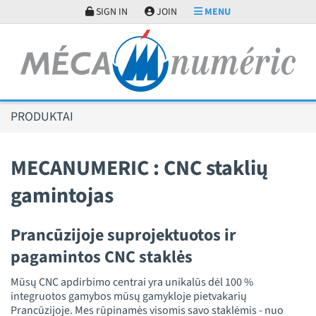
Slapukų valdymo skydelis
SIGN IN
JOIN
MENU
PRODUKTAI
MECANUMERIC : CNC staklių
gamintojas
Prancūzijoje suprojektuotos ir
pagamintos CNC staklės
Mūsų CNC apdirbimo centrai yra unikalūs dėl 100 %
integruotos gamybos mūsų gamykloje pietvakarių
Prancūzijoje. Mes rūpinamės visomis savo staklėmis - nuo