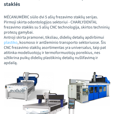
staklės
MÉCANUMÉRIC siūlo dvi 5 ašių frezavimo staklių serijas.
Pirmoji skirta odontologijos sektoriui - CHARLYDENTAL
frezavimo staklės su 5 ašių CNC technologija, skirtos techninių
protezų gamybai.
Antroji skirta pramonei, tiksliau, didelių detalių apdirbimui
plastiko
, kosmoso ir antžeminio transporto sektoriuose. Šis
CNC frezavimo staklių asortimentas yra universalus, taip pat
atitinka modeliuotojų ir termoformuotojų poreikius, nes
užtikrina puikų didelių plastikinių detalių nušlifavimą ir
apdailą.