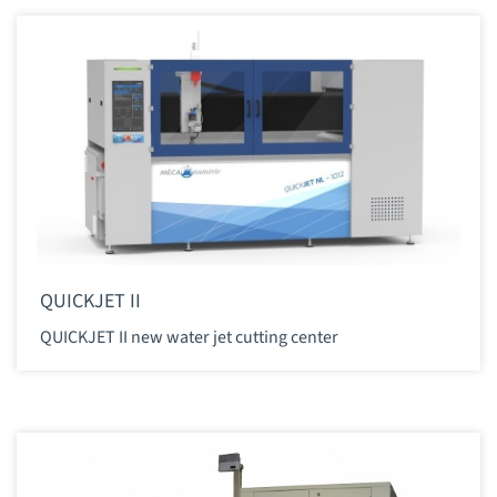
QUICKJET II
QUICKJET II new water jet cutting center