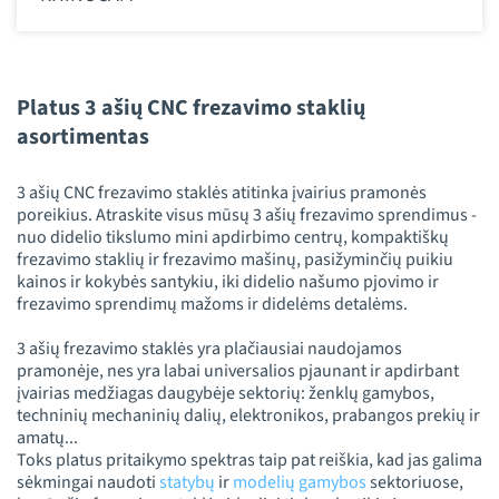
Platus 3 ašių CNC frezavimo staklių
asortimentas
3 ašių CNC frezavimo staklės atitinka įvairius pramonės
poreikius. Atraskite visus mūsų 3 ašių frezavimo sprendimus -
nuo didelio tikslumo mini apdirbimo centrų, kompaktiškų
frezavimo staklių ir frezavimo mašinų, pasižyminčių puikiu
kainos ir kokybės santykiu, iki didelio našumo pjovimo ir
frezavimo sprendimų mažoms ir didelėms detalėms.
3 ašių frezavimo staklės yra plačiausiai naudojamos
pramonėje, nes yra labai universalios pjaunant ir apdirbant
įvairias medžiagas daugybėje sektorių: ženklų gamybos,
techninių mechaninių dalių, elektronikos, prabangos prekių ir
amatų...
Toks platus pritaikymo spektras taip pat reiškia, kad jas galima
sėkmingai naudoti
statybų
ir
modelių
gamybos
sektoriuose,