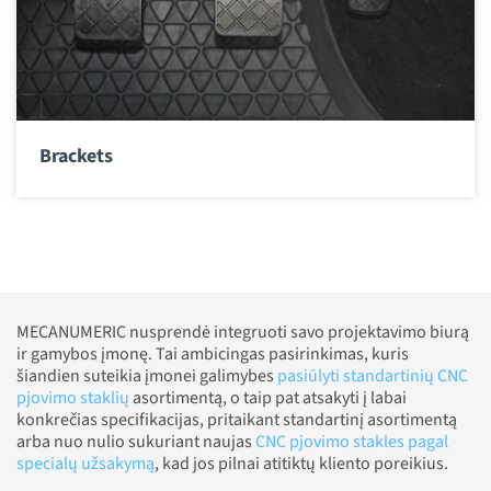
Brackets
MECANUMERIC nusprendė integruoti savo projektavimo biurą
ir gamybos įmonę. Tai ambicingas pasirinkimas, kuris
šiandien suteikia įmonei galimybes
pasiūlyti standartinių CNC
pjovimo staklių
asortimentą, o taip pat atsakyti į labai
konkrečias specifikacijas, pritaikant standartinį asortimentą
arba nuo nulio sukuriant naujas
CNC pjovimo stakles pagal
specialų užsakymą
, kad jos pilnai atitiktų kliento poreikius.