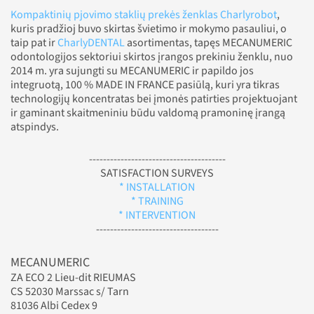
Kompaktinių pjovimo staklių prekės ženklas Charlyrobot
,
kuris pradžioj buvo skirtas švietimo ir mokymo pasauliui, o
taip pat ir
CharlyDENTAL
asortimentas, tapęs MECANUMERIC
odontologijos sektoriui skirtos įrangos prekiniu ženklu, nuo
2014 m. yra sujungti su MECANUMERIC ir papildo jos
integruotą, 100 % MADE IN FRANCE pasiūlą, kuri yra tikras
technologijų koncentratas bei įmonės patirties projektuojant
ir gaminant skaitmeniniu būdu valdomą pramoninę įrangą
atspindys.
---------------------------------------
SATISFACTION SURVEYS
* INSTALLATION
* TRAINING
* INTERVENTION
-----------------------------------
MECANUMERIC
ZA ECO 2 Lieu-dit RIEUMAS
CS 52030 Marssac s/ Tarn
81036 Albi Cedex 9