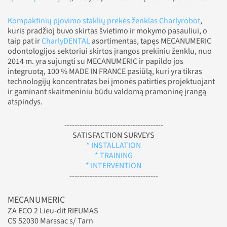
Kompaktinių pjovimo staklių prekės ženklas Charlyrobot
,
kuris pradžioj buvo skirtas švietimo ir mokymo pasauliui, o
taip pat ir
CharlyDENTAL
asortimentas, tapęs MECANUMERIC
odontologijos sektoriui skirtos įrangos prekiniu ženklu, nuo
2014 m. yra sujungti su MECANUMERIC ir papildo jos
integruotą, 100 % MADE IN FRANCE pasiūlą, kuri yra tikras
technologijų koncentratas bei įmonės patirties projektuojant
ir gaminant skaitmeniniu būdu valdomą pramoninę įrangą
atspindys.
---------------------------------------
SATISFACTION SURVEYS
* INSTALLATION
* TRAINING
* INTERVENTION
-----------------------------------
MECANUMERIC
ZA ECO 2 Lieu-dit RIEUMAS
CS 52030 Marssac s/ Tarn