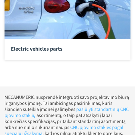
Electric vehicles parts
MECANUMERIC nusprendė integruoti savo projektavimo biurą
ir gamybos įmonę. Tai ambicingas pasirinkimas, kuris
šiandien suteikia įmonei galimybes
pasiūlyti standartinių CNC
pjovimo staklių
asortimentą, o taip pat atsakyti į labai
konkrečias specifikacijas, pritaikant standartinį asortimentą
arba nuo nulio sukuriant naujas
CNC pjovimo stakles pagal
specialų užsakymą
, kad jos pilnai atitiktų kliento poreikius.