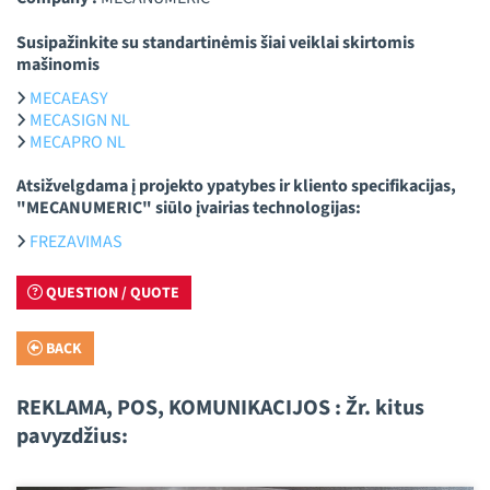
Susipažinkite su standartinėmis šiai veiklai skirtomis
mašinomis
MECAEASY
MECASIGN NL
MECAPRO NL
Atsižvelgdama į projekto ypatybes ir kliento specifikacijas,
"MECANUMERIC" siūlo įvairias technologijas:
FREZAVIMAS
QUESTION / QUOTE
BACK
REKLAMA, POS, KOMUNIKACIJOS : Žr. kitus
pavyzdžius: