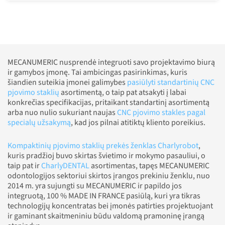
MECANUMERIC nusprendė integruoti savo projektavimo biurą
ir gamybos įmonę. Tai ambicingas pasirinkimas, kuris
šiandien suteikia įmonei galimybes
pasiūlyti standartinių CNC
pjovimo staklių
asortimentą, o taip pat atsakyti į labai
konkrečias specifikacijas, pritaikant standartinį asortimentą
arba nuo nulio sukuriant naujas
CNC pjovimo stakles pagal
specialų užsakymą
, kad jos pilnai atitiktų kliento poreikius.
Kompaktinių pjovimo staklių prekės ženklas Charlyrobot
,
kuris pradžioj buvo skirtas švietimo ir mokymo pasauliui, o
taip pat ir
CharlyDENTAL
asortimentas, tapęs MECANUMERIC
odontologijos sektoriui skirtos įrangos prekiniu ženklu, nuo
2014 m. yra sujungti su MECANUMERIC ir papildo jos
integruotą, 100 % MADE IN FRANCE pasiūlą, kuri yra tikras
technologijų koncentratas bei įmonės patirties projektuojant
ir gaminant skaitmeniniu būdu valdomą pramoninę įrangą