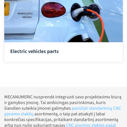
Electric vehicles parts
MECANUMERIC nusprendė integruoti savo projektavimo biurą
ir gamybos įmonę. Tai ambicingas pasirinkimas, kuris
šiandien suteikia įmonei galimybes
pasiūlyti standartinių CNC
pjovimo staklių
asortimentą, o taip pat atsakyti į labai
konkrečias specifikacijas, pritaikant standartinį asortimentą
arba nuo nulio sukuriant naujas
CNC pjovimo stakles pagal