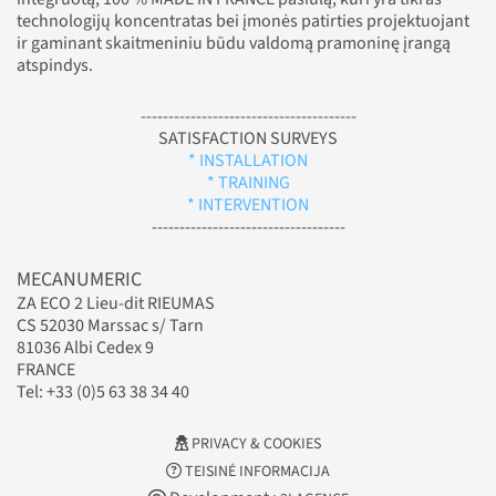
technologijų koncentratas bei įmonės patirties projektuojant
ir gaminant skaitmeniniu būdu valdomą pramoninę įrangą
atspindys.
---------------------------------------
SATISFACTION SURVEYS
* INSTALLATION
* TRAINING
* INTERVENTION
-----------------------------------
MECANUMERIC
ZA ECO 2 Lieu-dit RIEUMAS
CS 52030 Marssac s/ Tarn
81036 Albi Cedex 9
FRANCE
Tel: +33 (0)5 63 38 34 40
PRIVACY & COOKIES
TEISINĖ INFORMACIJA