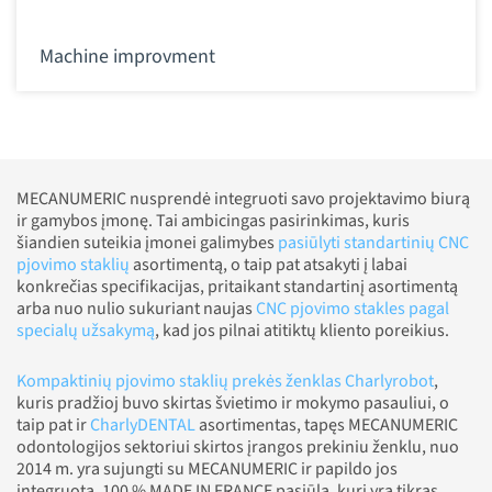
Machine improvment
MECANUMERIC nusprendė integruoti savo projektavimo biurą
ir gamybos įmonę. Tai ambicingas pasirinkimas, kuris
šiandien suteikia įmonei galimybes
pasiūlyti standartinių CNC
pjovimo staklių
asortimentą, o taip pat atsakyti į labai
konkrečias specifikacijas, pritaikant standartinį asortimentą
arba nuo nulio sukuriant naujas
CNC pjovimo stakles pagal
specialų užsakymą
, kad jos pilnai atitiktų kliento poreikius.
Kompaktinių pjovimo staklių prekės ženklas Charlyrobot
,
kuris pradžioj buvo skirtas švietimo ir mokymo pasauliui, o
taip pat ir
CharlyDENTAL
asortimentas, tapęs MECANUMERIC
odontologijos sektoriui skirtos įrangos prekiniu ženklu, nuo
2014 m. yra sujungti su MECANUMERIC ir papildo jos
integruotą, 100 % MADE IN FRANCE pasiūlą, kuri yra tikras